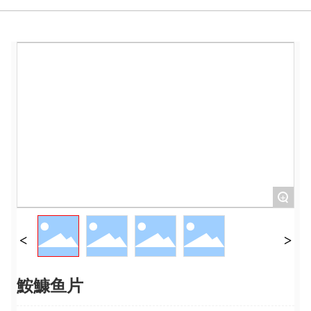
联系我们
+
鮟鱇鱼片