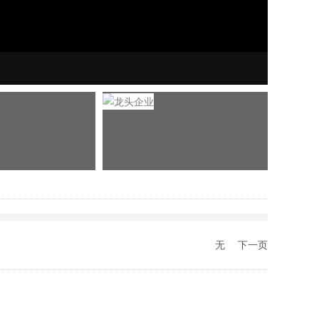
03-
无
下一页